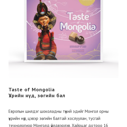
Taste of Mongolia
Үхрийн нүд, зөгийн бал
Европын шилдэг шоколадны түүхий эдийг Монгол орны
үхрийн нүд, цэвэр зөгийн балтай хослуулан, тусгай
технологиор Монголд үйлдвэрлэв. Хайрцаг дотроо 16